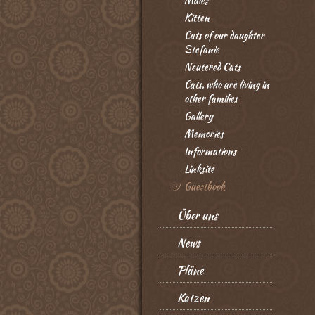
Males
Kitten
Cats of our daughter
Stefanie
Neutered Cats
Cats, who are living in
other families
Gallery
Memories
Informations
Linksite
Guestbook
Über uns
News
Pläne
Katzen