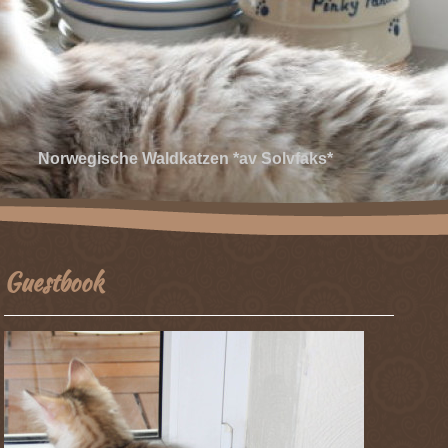
Norwegische Waldkatzen *av Solvfaks*
Guestbook