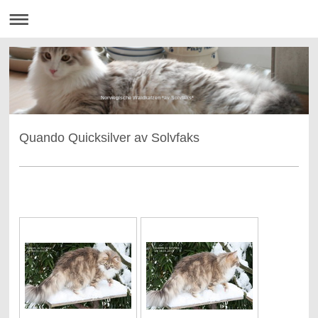
Norwegische Waldkatzen *av Solvfaks*
Quando Quicksilver av Solvfaks