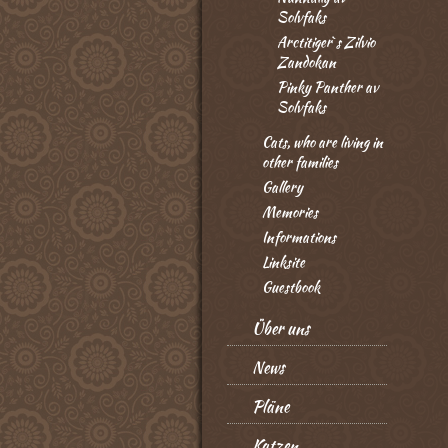
Solvfaks
Arctitiger`s Zilvio
Zandokan
Pinky Panther av
Solvfaks
Cats, who are living in
other families
Gallery
Memories
Informations
Linksite
Guestbook
Über uns
News
Pläne
Katzen