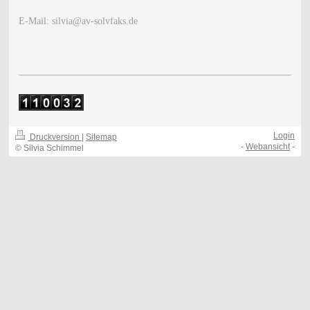
E-Mail: silvia@av-solvfaks.de
Login
Druckversion
|
Sitemap
-
Webansicht
-
© Silvia Schimmel