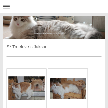
Norwegische Waldkatzen *av Solvfaks*
S* Truelove`s Jakson